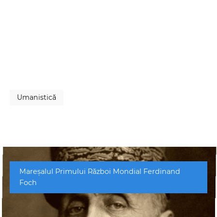
Umanistică
Mareșalul Primului Război Mondial Ferdinand
Foch