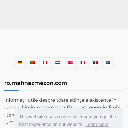
ro.mahnazmezon.com
Informații utile despre toate științele existente în
lume. Chimie, matematică, fizică, astronomie, limbi,
literatură și multe altele. Aflați mai multe despre
This website uses cookies to ensure you get the
lume prin blogul nostru!
best experience on our website.
Learn more