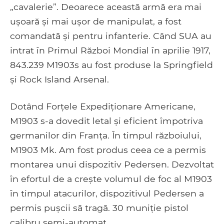
„cavalerie”. Deoarece această armă era mai
ușoară și mai ușor de manipulat, a fost
comandată și pentru infanterie. Când SUA au
intrat în Primul Război Mondial în aprilie 1917,
843.239 M1903s au fost produse la Springfield
și Rock Island Arsenal.
Dotând Forțele Expediționare Americane,
M1903 s-a dovedit letal și eficient împotriva
germanilor din Franța. În timpul războiului,
M1903 Mk. Am fost produs ceea ce a permis
montarea unui dispozitiv Pedersen. Dezvoltat
în efortul de a crește volumul de foc al M1903
în timpul atacurilor, dispozitivul Pedersen a
permis pușcii să tragă. 30 muniție pistol
calibru semi-automat.