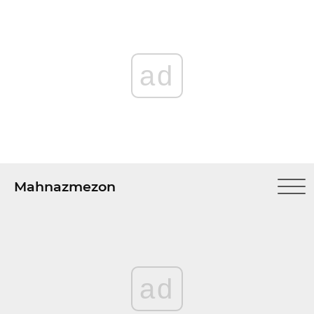
ad
Mahnazmezon
ad