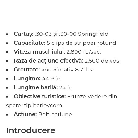
Cartuş:
.30-03 și .30-06 Springfield
Capacitate:
5 clips de stripper rotund
Viteza muschiului:
2.800 ft./sec.
Raza de acțiune efectivă:
2.500 de yds.
Greutate:
aproximativ 8.7 lbs.
Lungime:
44,9 in.
Lungime barilă:
24 in.
Obiective turistice:
Frunze vedere din
spate, tip barleycorn
Acțiune:
Bolt-acțiune
Introducere