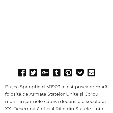
Share
Tweet
Share
Post
Pin
Add
Send
on
on
to
it
to
email
Facebook
Google+
Tumblr
Pocket
Pușca Springfield M1903 a fost pușca primară
folosită de Armata Statelor Unite și Corpul
marin în primele câteva decenii ale secolului
XX. Desemnată oficial Rifle din Statele Unite