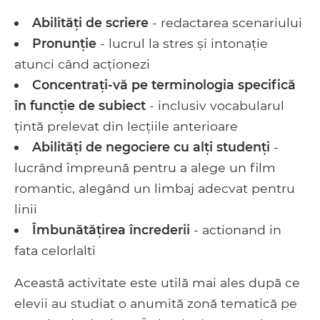
Abilități de scriere
- redactarea scenariului
Pronunție
- lucrul la stres și intonație
atunci când acționezi
Concentrați-vă pe terminologia specifică
în funcție de subiect
- inclusiv vocabularul
țintă prelevat din lecțiile anterioare
Abilități de negociere cu alți studenți
-
lucrând împreună pentru a alege un film
romantic, alegând un limbaj adecvat pentru
linii
Îmbunătățirea încrederii
- actionand in
fata celorlalti
Această activitate este utilă mai ales după ce
elevii au studiat o anumită zonă tematică pe