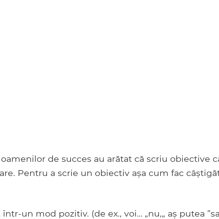
 oamenilor de succes au arătat că scriu obiective c
re. Pentru a scrie un obiectiv așa cum fac câștigăto
 într-un mod pozitiv. (de ex., voi… „nu,„ aș putea ”s