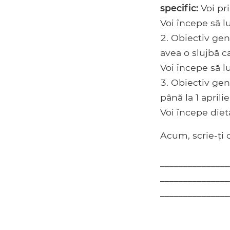
specific:
Voi pri
Voi începe să lu
Obiectiv gene
avea o slujbă ca
Voi începe să lu
Obiectiv gene
până la 1 aprilie
Voi începe dieta
Acum, scrie-ți o
_______________
_______________
_______________