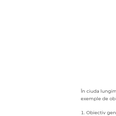
În ciuda lungim
exemple de obi
Obiectiv gene