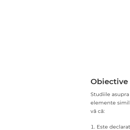
Obiective
Studiile asupra
elemente simila
vă că:
Este declarat