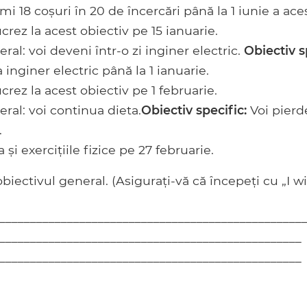
mi 18 coșuri în 20 de încercări până la 1 iunie a ace
crez la acest obiectiv pe 15 ianuarie.
ral: voi deveni într-o zi inginer electric.
Obiectiv s
 inginer electric până la 1 ianuarie.
crez la acest obiectiv pe 1 februarie.
ral: voi continua dieta.
Obiectiv specific:
Voi pierd
.
 și exercițiile fizice pe 27 februarie.
biectivul general. (Asigurați-vă că începeți cu „I wil
_________________________________________________
_________________________________________________
_________________________________________________