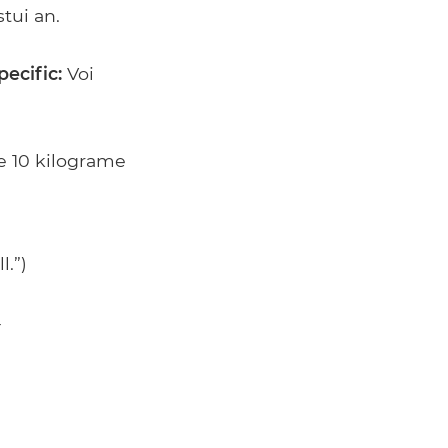
stui an.
pecific:
Voi
e 10 kilograme
l.”)
_