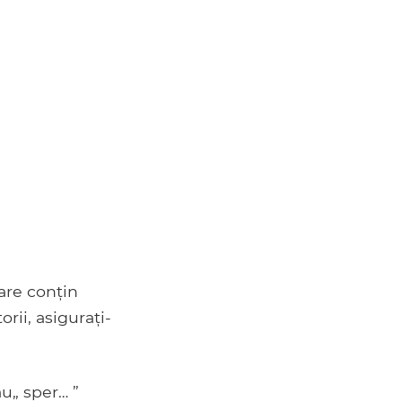
are conțin
rii, asigurați-
au„ sper… ”