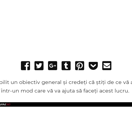
Share
Tweet
Share
Post
Pin
Add
Send
on
on
to
it
to
email
Facebook
Google+
Tumblr
Pocket
ilit un obiectiv general și credeți că știți de ce vă 
i într-un mod care vă va ajuta să faceți acest lucru.