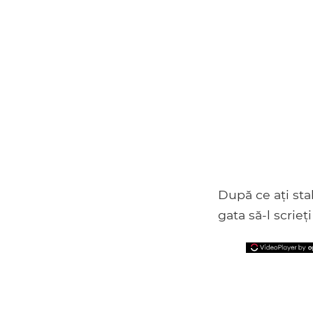
După ce ați stab
gata să-l scrieț