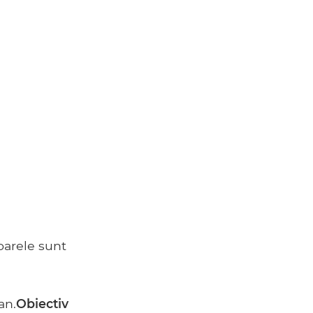
toarele sunt
an.
Obiectiv