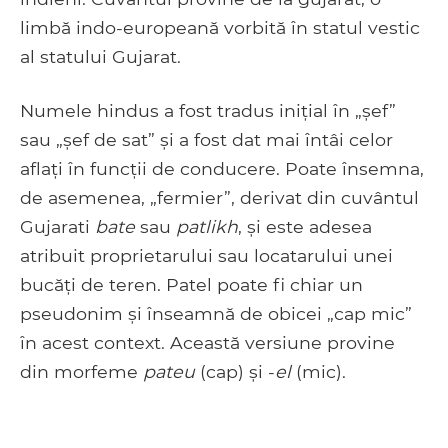
limbă indo-europeană vorbită în statul vestic
al statului Gujarat.
Numele hindus a fost tradus inițial în „șef”
sau „șef de sat” și a fost dat mai întâi celor
aflați în funcții de conducere. Poate însemna,
de asemenea, „fermier”, derivat din cuvântul
Gujarati
bate
sau
patlikh
, și este adesea
atribuit proprietarului sau locatarului unei
bucăți de teren. Patel poate fi chiar un
pseudonim și înseamnă de obicei „cap mic”
în acest context. Această versiune provine
din morfeme
pateu
(cap) și -
el
(mic).