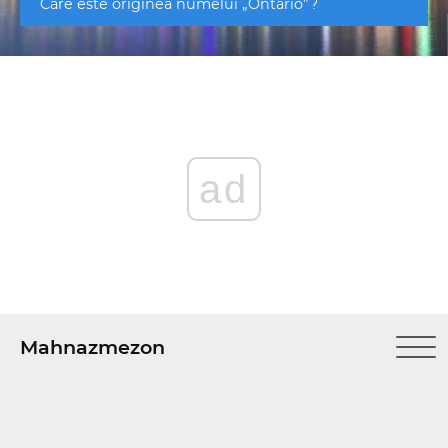
Care este originea numelui „Ontario”?
ad
Mahnazmezon