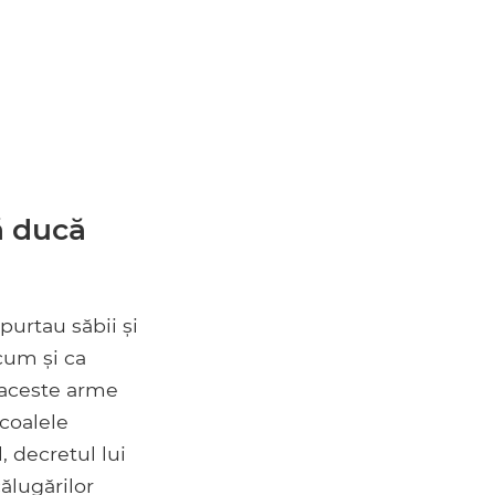
să ducă
 purtau săbii și
cum și ca
 aceste arme
scoalele
l, decretul lui
ălugărilor