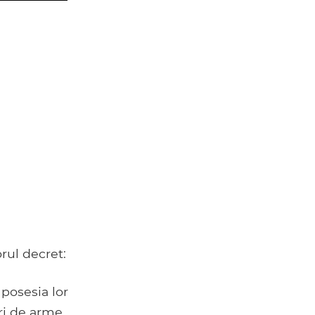
rul decret:
n posesia lor
uri de arme.