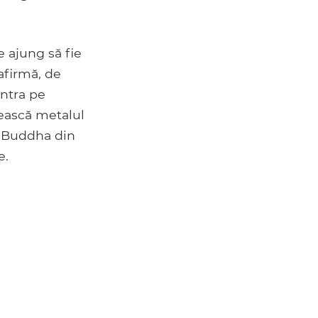
 ajung să fie
 afirmă, de
entra pe
sească metalul
ui Buddha din
e.