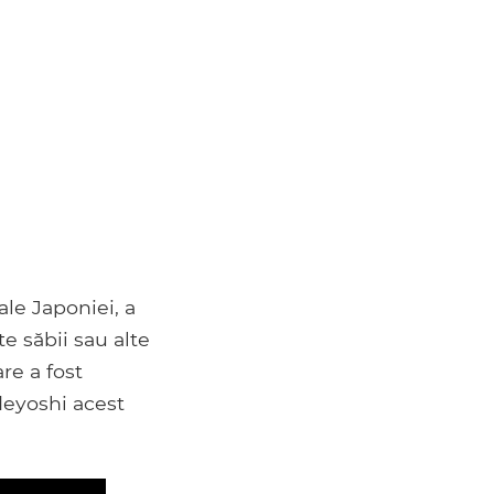
ale Japoniei, a
te săbii sau alte
re a fost
deyoshi acest