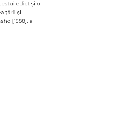
stui edict și o
 țării și
nsho [1588], a