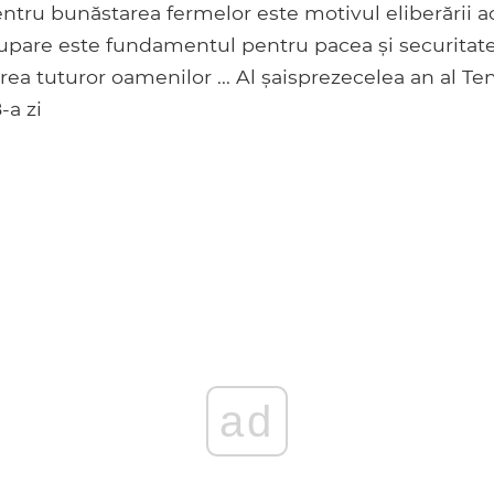
ru bunăstarea fermelor este motivul eliberării ace
upare este fundamentul pentru pacea și securitatea
irea tuturor oamenilor ... Al șaisprezecelea an al Te
-a zi
ad