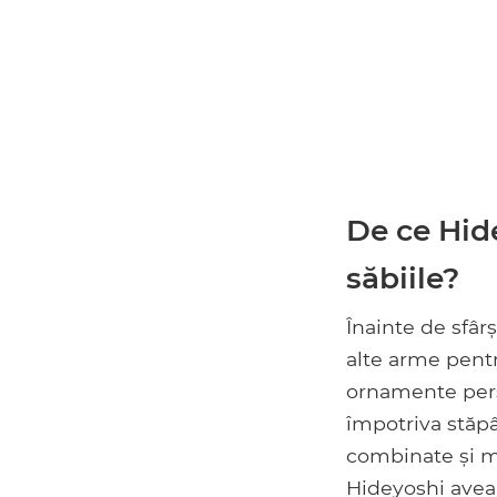
De ce Hide
săbiile?
Înainte de sfârș
alte arme pent
ornamente pers
împotriva stăpâ
combinate și m
Hideyoshi avea 