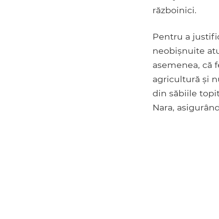
războinici.
Pentru a justif
neobișnuite atun
asemenea, că f
agricultură și 
din săbiile top
Nara, asigurând