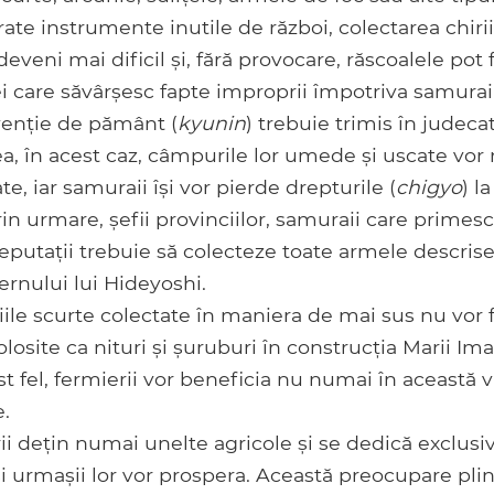
ate instrumente inutile de război, colectarea chiri
deveni mai dificil și, fără provocare, răscoalele pot
i care săvârșesc fapte improprii împotriva samurai
enție de pământ (
kyunin
) trebuie trimis în judeca
a, în acest caz, câmpurile lor umede și uscate vo
, iar samuraii își vor pierde drepturile (
chigyo
) l
in urmare, șefii provinciilor, samuraii care primes
putații trebuie să colecteze toate armele descrise
ernului lui Hideyoshi.
biile scurte colectate în maniera de mai sus nu vor fi
olosite ca nituri și șuruburi în construcția Marii Ima
 fel, fermierii vor beneficia nu numai în această via
.
i dețin numai unelte agricole și se dedică exclusiv 
și urmașii lor vor prospera. Această preocupare pli