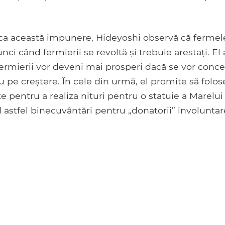
ica această impunere, Hideyoshi observă că fermele
ci când fermierii se revoltă și trebuie arestați. El
ermierii vor deveni mai prosperi dacă se vor conc
nu pe creștere. În cele din urmă, el promite să folo
ite pentru a realiza nituri pentru o statuie a Marel
 astfel binecuvântări pentru „donatorii” involuntar