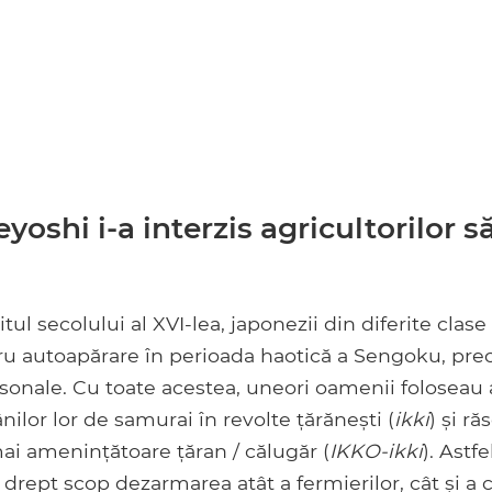
yoshi i-a interzis agricultorilor 
itul secolului al XVI-lea, japonezii din diferite clase
ru autoapărare în perioada haotică a Sengoku, pre
onale. Cu toate acestea, uneori oamenii foloseau
nilor lor de samurai în revolte țărănești (
ikki
) și ră
ai amenințătoare țăran / călugăr (
IKKO-ikki
). Astfe
drept scop dezarmarea atât a fermierilor, cât și a c