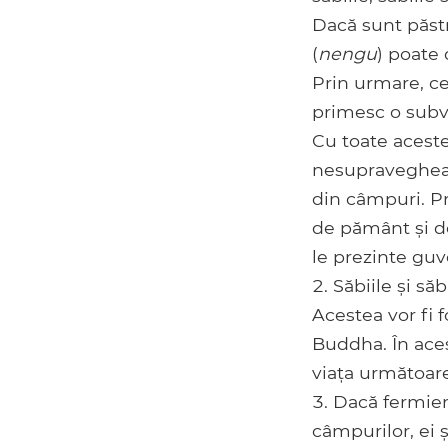
Dacă sunt păstr
(
nengu
) poate 
Prin urmare, ce
primesc o subv
Cu toate aceste
nesupravegheate
din câmpuri. Pr
de pământ și de
le prezinte guv
Săbiile și să
Acestea vor fi f
Buddha. În acest
viața următoare
Dacă fermieri
câmpurilor, ei 