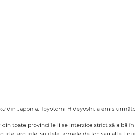
ku
din Japonia, Toyotomi Hideyoshi, a emis următo
 din toate provinciile li se interzice strict să aibă î
 scurte, arcurile, sulițele, armele de foc sau alte tip