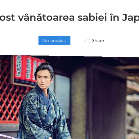
fost vânătoarea sabiei în Ja
Umanistică
Share