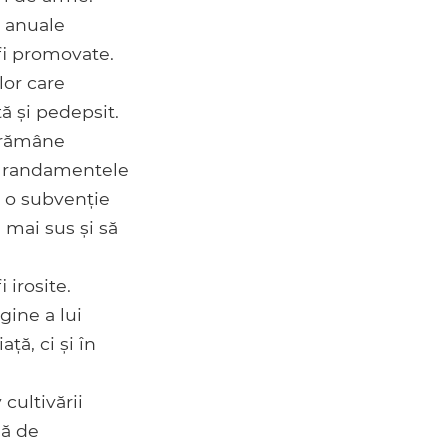
i anuale
 fi promovate.
lor care
tă și pedepsit.
r rămâne
a randamentele
c o subvenție
 mai sus și să
 irosite.
gine a lui
ță, ci și în
cultivării
nă de