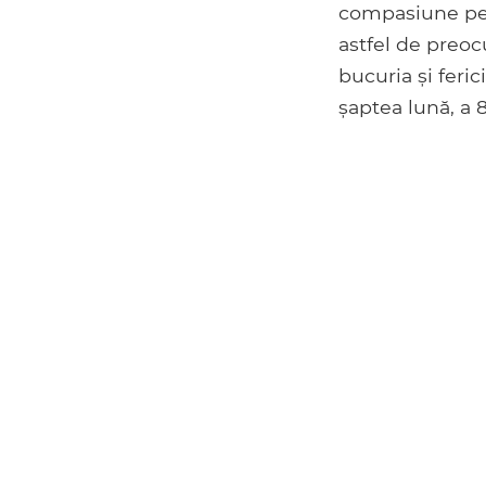
compasiune pent
astfel de preoc
bucuria și feric
șaptea lună, a 8