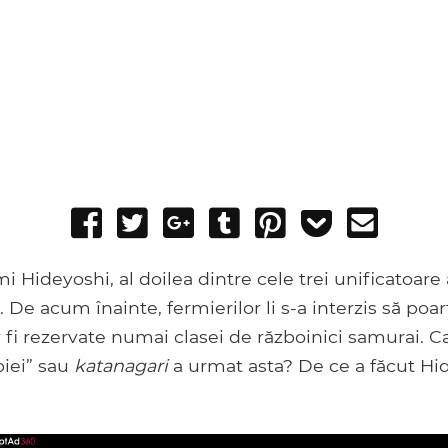
Share
Tweet
Share
Post
Pin
Add
Send
on
on
to
it
to
email
Facebook
Google+
Tumblr
Pocket
i Hideyoshi, al doilea dintre cele trei unificatoare 
De acum înainte, fermierilor li s-a interzis să poar
r fi rezervate numai clasei de războinici samurai. Ca
biei” sau
katanagari
a urmat asta? De ce a făcut Hi