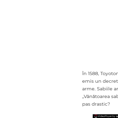
În 1588, Toyotom
emis un decret. 
arme. Sabiile a
„Vânătoarea sa
pas drastic?