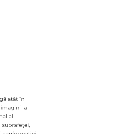
 atât în ​​
 imagini la
nal al
i suprafeței,
i conformației