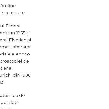
i rămâne
de cercetare.
tul Federal
ență în 1955 și
eral Elvețian și
ormat laborator
terialele Kondo
icroscopiei de
ger al
urich, din 1986
3..
puternice de
suprafață