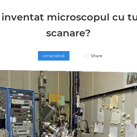
 inventat microscopul cu t
scanare?
Umanistică
Share