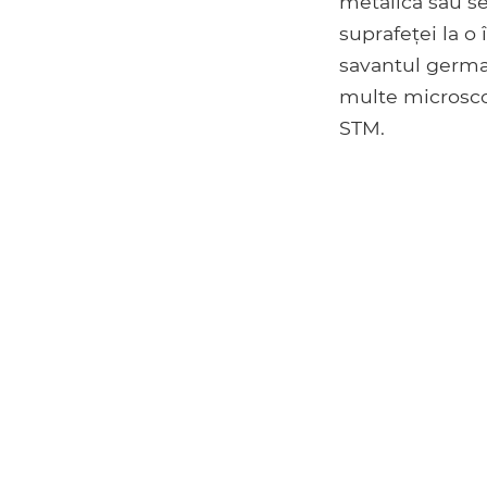
metalică sau s
suprafeței la o
savantul germa
multe microsco
STM.