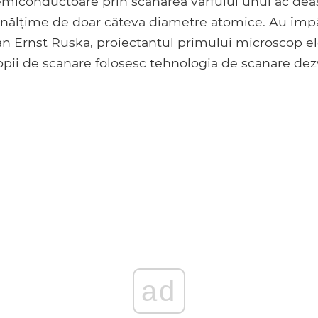
emiconductoare prin scanarea vârfului unui ac de
 înălțime de doar câteva diametre atomice. Au împ
n Ernst Ruska, proiectantul primului microscop el
pii de scanare folosesc tehnologia de scanare dez
ad