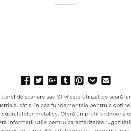
Share
Tweet
Share
Post
Pin
Add
Send
on
on
to
it
to
email
Facebook
Google+
Tumblr
Pocket
unel de scanare sau STM este utilizat pe scară largă
strială, cât și în cea fundamentală pentru a obține
 suprafețelor metalice. Oferă un profil tridimensio
eră informații utile pentru caracterizarea rugozități
ctelor de suprafață și determinarea dimensiunii ș