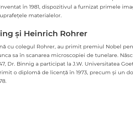
Inventat în 1981, dispozitivul a furnizat primele im
suprafețele materialelor.
ing și Heinrich Rohrer
ă cu colegul Rohrer, au primit premiul Nobel pent
ca sa în scanarea microscopiei de tunelare. Născu
7, Dr. Binnig a participat la J.W. Universitatea Goe
primit o diplomă de licență în 1973, precum și un do
78.