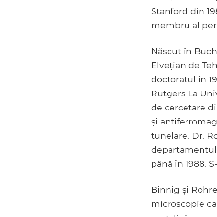
Stanford din 19
membru al perso
Născut în Buchs,
Elvețian de Teh
doctoratul în 19
Rutgers La Univ
de cercetare di
și antiferromag
tunelare. Dr. R
departamentului
până în 1988. S-
Binnig și Rohre
microscopie car