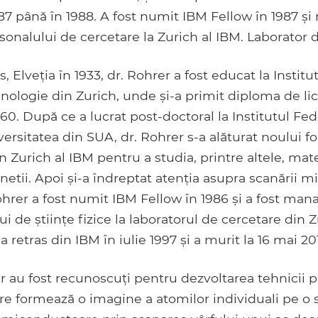
87 până în 1988. A fost numit IBM Fellow în 1987 ș
nalului de cercetare la Zurich al IBM. Laborator 
 Elveția în 1933, dr. Rohrer a fost educat la Institu
nologie din Zurich, unde și-a primit diploma de lic
60. După ce a lucrat post-doctoral la Institutul Fed
ersitatea din SUA, dr. Rohrer s-a alăturat noului f
n Zurich al IBM pentru a studia, printre altele, ma
netii. Apoi și-a îndreptat atenția asupra scanării m
ohrer a fost numit IBM Fellow în 1986 și a fost mana
 de științe fizice la laboratorul de cercetare din Z
a retras din IBM în iulie 1997 și a murit la 16 mai 201
r au fost recunoscuți pentru dezvoltarea tehnicii 
e formează o imagine a atomilor individuali pe o 