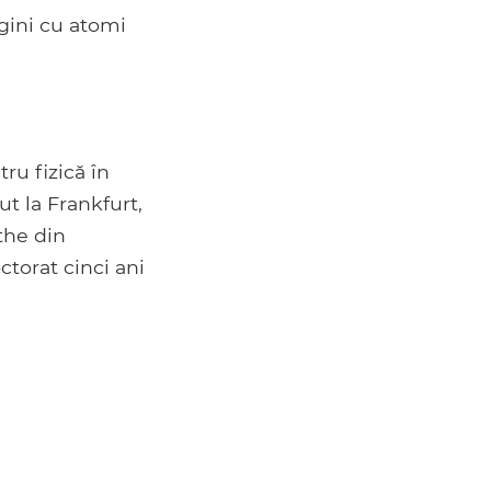
agini cu atomi
ru fizică în
t la Frankfurt,
the din
ctorat cinci ani