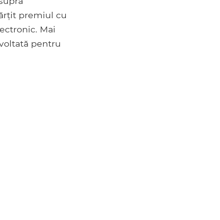
asupra
ărțit premiul cu
ectronic. Mai
voltată pentru