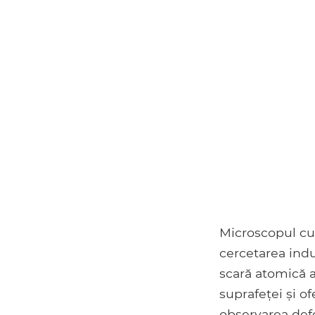
Microscopul cu t
cercetarea indu
scară atomică a
suprafeței și of
observarea defe