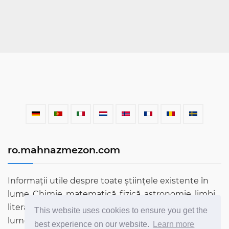
ro.mahnazmezon.com
Informații utile despre toate științele existente în
lume. Chimie, matematică, fizică, astronomie, limbi,
literatură și multe altele. Aflați mai multe despre
This website uses cookies to ensure you get the
lume prin blogul nostru!
best experience on our website.
Learn more