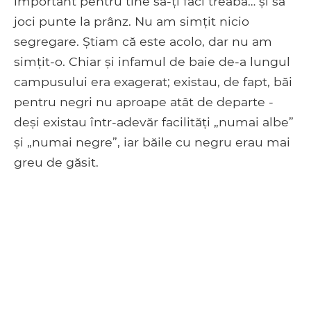
important pentru tine să-ți faci treaba… și să
joci punte la prânz. Nu am simțit nicio
segregare. Știam că este acolo, dar nu am
simțit-o. Chiar și infamul de baie de-a lungul
campusului era exagerat; existau, de fapt, băi
pentru negri nu aproape atât de departe -
deși existau într-adevăr facilități „numai albe”
și „numai negre”, iar băile cu negru erau mai
greu de găsit.