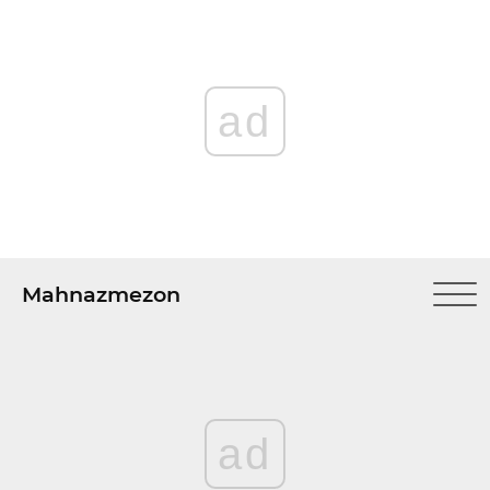
ad
Mahnazmezon
ad