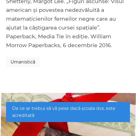
Shetterly, Margot Lee. „Figuri ascunse: Visul
american și povestea nedezvăluită a
matematicienilor femeilor negre care au
ajutat la câștigarea cursei spațiale”.
Paperback, Media Tie în ediție, William
Morrow Paperbacks, 6 decembrie 2016.
Umanistică
De ce ar trebui să vă pese dacă școala dvs. este
acreditată