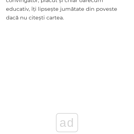
convingător, plăcut și chiar oarecum
educativ, îți lipsește jumătate din poveste
dacă nu citești cartea.
ad