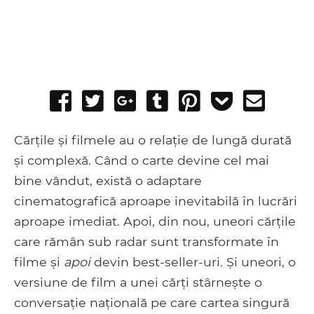
Share
Tweet
Share
Post
Pin
Add
Send
on
on
to
it
to
email
Facebook
Google+
Tumblr
Pocket
Cărțile și filmele au o relație de lungă durată
și complexă. Când o carte devine cel mai
bine vândut, există o adaptare
cinematografică aproape inevitabilă în lucrări
aproape imediat. Apoi, din nou, uneori cărțile
care rămân sub radar sunt transformate în
filme și
apoi
devin best-seller-uri. Și uneori, o
versiune de film a unei cărți stârnește o
conversație națională pe care cartea singură