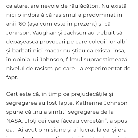
ca atare, are nevoie de răufăcători. Nu există
nici o îndoială că rasismul a predominat în
anii '60 (așa cum este în prezent) și că
Johnson, Vaughan și Jackson au trebuit să
depășească provocări pe care colegii lor albi
și bărbați nici măcar nu știau că există. Însă,
în opinia lui Johnson, filmul supraestimează
nivelul de rasism pe care l-a experimentat de
fapt.
Cert este că, în timp ce prejudecățile și
segregarea au fost fapte, Katherine Johnson
spune că „nu a simțit” segregarea de la
NASA. „Toți cei care făceau cercetări”, a spus
ea, „Ai avut o misiune și ai lucrat la ea, și era