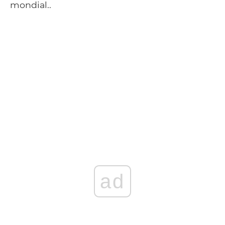
mondial..
ad