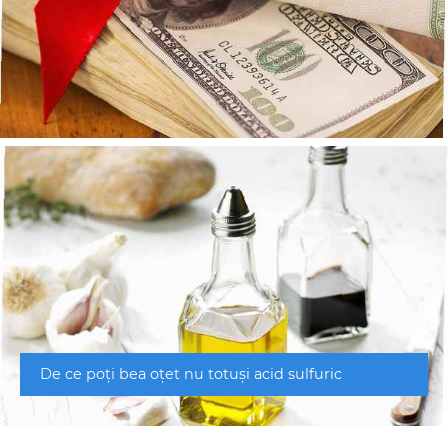
De ce poți bea oțet nu totuși acid sulfuric