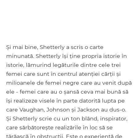
Și mai bine, Shetterly a scris o carte
minunată. Shetterly își ține propria istorie în
istorie, lămurind legăturile dintre cele trei
femei care sunt în centrul atenției cărții și
milioanele de femei negre care au venit după
ele - femei care au o șansă ceva mai bună să
își realizeze visele în parte datorită lupta pe
care Vaughan, Johnson și Jackson au dus-o.
Și Shetterly scrie cu un ton blând, inspirator,
care sărbătorește realizările în loc să se
târăască în obstrucții. Este o experiență de