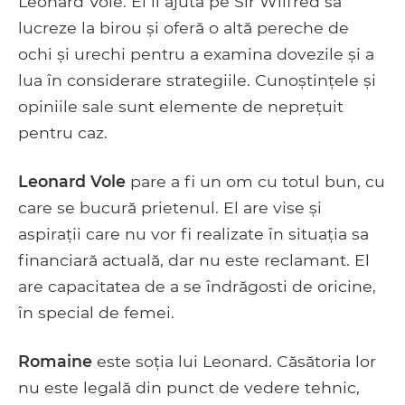
Leonard Vole. El îl ajută pe Sir Wilfred să
lucreze la birou și oferă o altă pereche de
ochi și urechi pentru a examina dovezile și a
lua în considerare strategiile. Cunoștințele și
opiniile sale sunt elemente de neprețuit
pentru caz.
Leonard Vole
pare a fi un om cu totul bun, cu
care se bucură prietenul. El are vise și
aspirații care nu vor fi realizate în situația sa
financiară actuală, dar nu este reclamant. El
are capacitatea de a se îndrăgosti de oricine,
în special de femei.
Romaine
este soția lui Leonard. Căsătoria lor
nu este legală din punct de vedere tehnic,