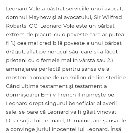
Leonard Vole a păstrat serviciile unui avocat,
domnul Mayhew și al avocatului, Sir Wilfred
Robarts, QC. Leonard Vole este un bărbat
extrem de plăcut, cu o poveste care ar putea
fi 1.) cea mai credibilă poveste a unui bărbat
drăguț, aflat pe norocul său, care și-a făcut
prieteni cu o femeie mai în vârstă sau 2.)
amenajarea perfectă pentru șansa de a
moșteni aproape de un milion de lire sterline.
Când ultima testament și testament a
domnișoarei Emily French îl numește pe
Leonard drept singurul beneficiar al averii
sale, se pare că Leonard va fi găsit vinovat.
Doar soția lui Leonard, Romaine, are șansa de
a convinge juriul inocenței lui Leonard. Însă