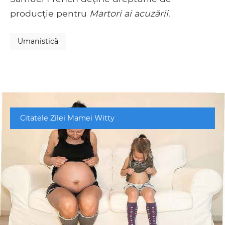
producție pentru
Martori ai acuzării
.
Umanistică
Citatele Zilei Mamei Witty