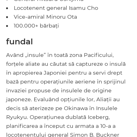
Locotenent general Isamu Cho
Vice-amiral Minoru Ota
100.000+ bărbați
fundal
Având „insule” în toată zona Pacificului,
forțele aliate au căutat să captureze o insulă
în apropierea Japoniei pentru a servi drept
bază pentru operațiunile aeriene în sprijinul
invaziei propuse de insulele de origine
japoneze. Evaluând opțiunile lor, Aliații au
decis să aterizeze pe Okinawa în Insulele
Ryukyu. Operațiunea dublată Iceberg,
planificarea a început cu armata a 10-a a
locotenentului general Simon B. Buckner