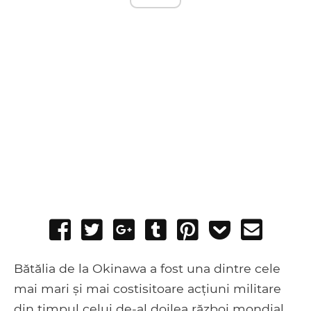
Share
Tweet
Share
Post
Pin
Add
Send
on
on
to
it
to
email
Facebook
Google+
Tumblr
Pocket
Bătălia de la Okinawa a fost una dintre cele
mai mari și mai costisitoare acțiuni militare
din timpul celui de-al doilea război mondial