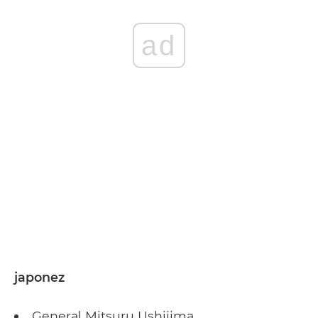
ad
japonez
General Mitsuru Ushijima