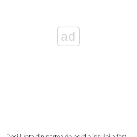
ad
Deși lupta din partea de nord a insulei a fost