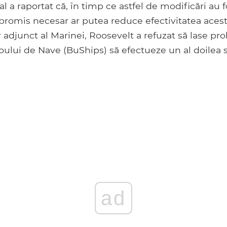
l a raportat că, în timp ce astfel de modificări au f
romis necesar ar putea reduce efectivitatea acesto
r adjunct al Marinei, Roosevelt a refuzat să lase p
Biroului de Nave (BuShips) să efectueze un al doilea 
ad