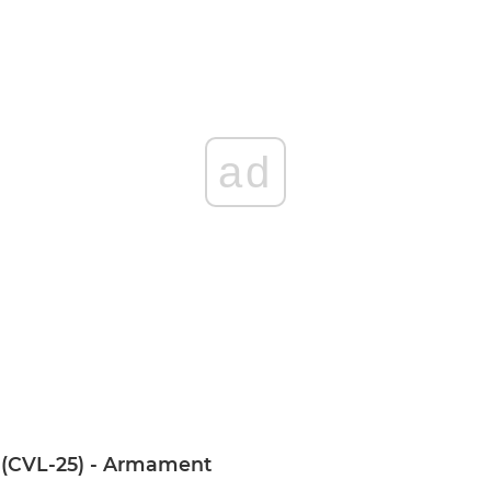
ad
S
(CVL-25) - Armament