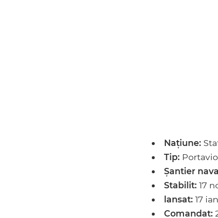
Naţiune:
Sta
Tip:
Portavi
Şantier nava
Stabilit:
17 n
lansat:
17 ia
Comandat:
2