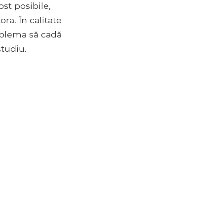
ost posibile,
ra. În calitate
roblema să cadă
studiu.