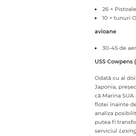
26 × Pistoa
10 × tunuri
avioane
30-45 de ae
USS Cowpens (C
Odată cu al do
Japonia, președ
că Marina SUA n
flotei înainte 
analiza posibili
putea fi transf
serviciul
Lexin