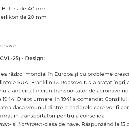
le Bofors de 40 mm
 Oerlikon de 20 mm
ronave
VL-25) - Design:
ilea război mondial în Europa și cu probleme cres
intele SUA, Franklin D. Roosevelt, s-a arătat îngrij
u a anticipat niciun transportator de aeronave noi
de 1944. Drept urmare, în 1941 a comandat Consiliul
tatea dacă vreunul dintre croazierele care vor fi con
ormat în transportatori pentru a consolida
gton
- și
Yorktown
-clasă de nave. Răspunzând la 13 