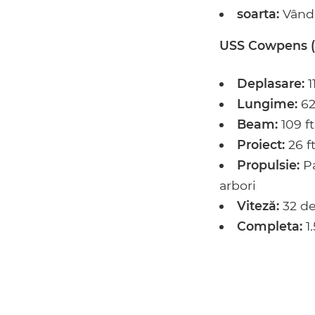
soarta:
Vându
USS Cowpens (C
Deplasare:
1
Lungime:
622
Beam:
109 ft
Proiect:
26 ft
Propulsie:
Pa
arbori
Viteză:
32 de
Completa:
1.