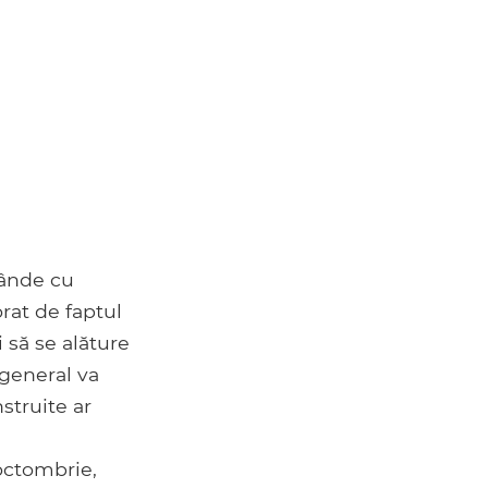
cânde cu
orat de faptul
 să se alăture
 general va
struite ar
octombrie,