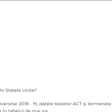
în Statele Unite?
versitar 2018 - 19, datele testelor ACT și termenele
 în tabelul de mai jos.