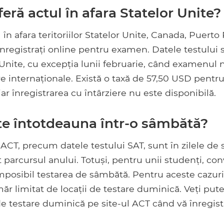
eră actul în afara Statelor Unite?
 în afara teritoriilor Statelor Unite, Canada, Puert
 înregistrați online pentru examen. Datele testului 
Unite, cu excepția lunii februarie, când examenul n
are internaționale. Există o taxă de 57,50 USD pentr
iar înregistrarea cu întârziere nu este disponibilă.
e întotdeauna într-o sâmbătă?
 ACT, precum datele testului SAT, sunt în zilele d
t parcursul anului. Totuși, pentru unii studenți, con
imposibil testarea de sâmbătă. Pentru aceste cazuri
măr limitat de locații de testare duminică. Veți pute
e testare duminică pe site-ul ACT când vă înregist