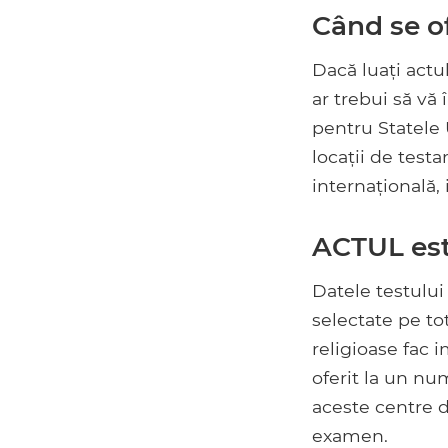
Când se of
Dacă luați actul
ar trebui să vă
pentru Statele 
locații de test
internațională, 
ACTUL est
Datele testului
selectate pe to
religioase fac 
oferit la un nu
aceste centre d
examen.