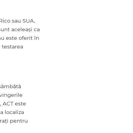
o Rico sau SUA,
sunt aceleași ca
u este oferit în
u testarea
e sâmbătă
vingerile
, ACT este
a localiza
rați pentru