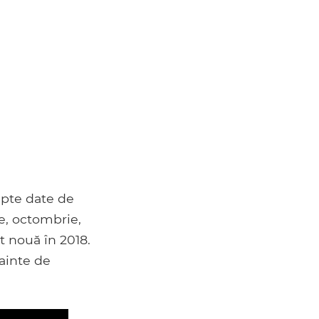
apte date de
e, octombrie,
st nouă în 2018.
ainte de