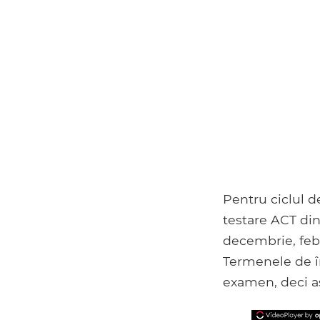
Pentru ciclul d
testare ACT din
decembrie, febru
Termenele de î
examen, deci as