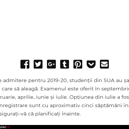
Share
Tweet
Share
Post
Pin
Add
Send
on
on
to
it
to
email
Facebook
Google+
Tumblr
Pocket
e admitere pentru 2019-20, studenții din SUA au ș
 care să aleagă. Examenul este oferit în septembri
arie, aprilie, iunie și iulie. Opțiunea din iulie a fo
nregistrare sunt cu aproximativ cinci săptămâni în
igurați-vă că planificați înainte.