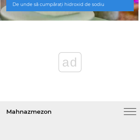
De unde să cumpărați hidroxid de sodiu
ad
Mahnazmezon