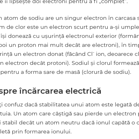
 îi lipsește doi electroni pentru a fi „complet”.
atom de sodiu are un singur electron în carcasa sa
 de clor este un electron scurt pentru a-și umple 
l își donează cu ușurință electronul exterior (form
oi un proton mai mult decât are electroni), în tim
-
ință un electron donat (făcând Cl
ion, deoarece cl
n electron decât protoni). Sodiul și clorul formeaz
e pentru a forma sare de masă (clorură de sodiu).
spre încărcarea electrică
iți confuz dacă stabilitatea unui atom este legată d
stuia. Un atom care câștigă sau pierde un electron
 stabil decât un atom neutru dacă ionul capătă o 
etă prin formarea ionului.