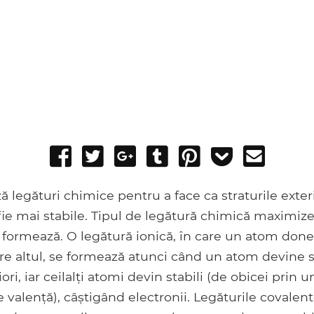
Share
Tweet
Share
Post
Pin
Add
Send
on
on
to
it
to
email
Facebook
Google+
Tumblr
Pocket
 legături chimice pentru a face ca straturile exter
 fie mai stabile. Tipul de legătură chimică maximize
 formează. O legătură ionică, în care un atom done
re altul, se formează atunci când un atom devine s
iori, iar ceilalți atomi devin stabili (de obicei prin
de valență), câștigând electronii. Legăturile covale