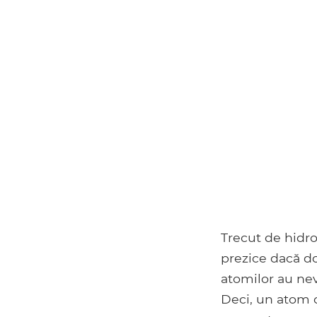
Trecut de hidro
prezice dacă do
atomilor au nev
Deci, un atom c