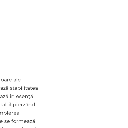
ioare ale
ază stabilitatea
ază în esență
tabil pierzând
 umplerea
nte se formează