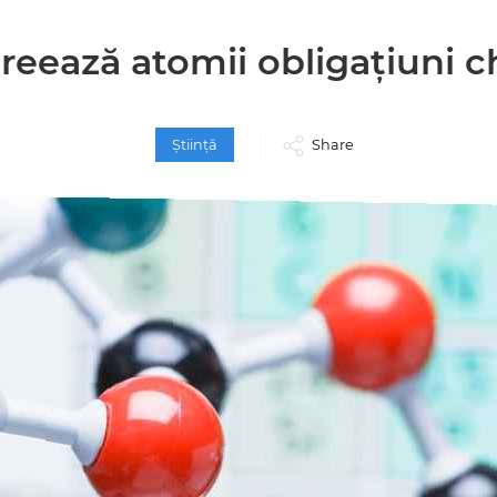
reează atomii obligațiuni 
Ştiinţă
Share