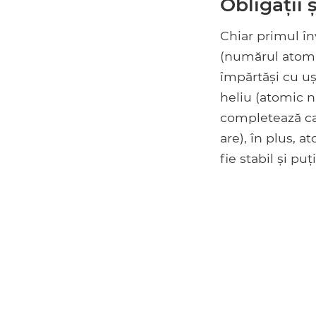
Obligații 
Chiar primul în
(numărul atomic
împărtăși cu uș
heliu (atomic nu
completează car
are), în plus, a
fie stabil și p