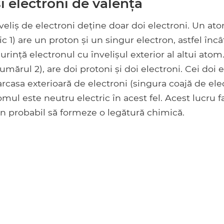
și electroni de valență
veliș de electroni deține doar doi electroni. Un a
 1) are un proton și un singur electron, astfel încât
urință electronul cu învelișul exterior al altui ato
mărul 2), are doi protoni și doi electroni. Cei doi e
casa exterioară de electroni (singura coajă de ele
tomul este neutru electric în acest fel. Acest lucru f
uțin probabil să formeze o legătură chimică.