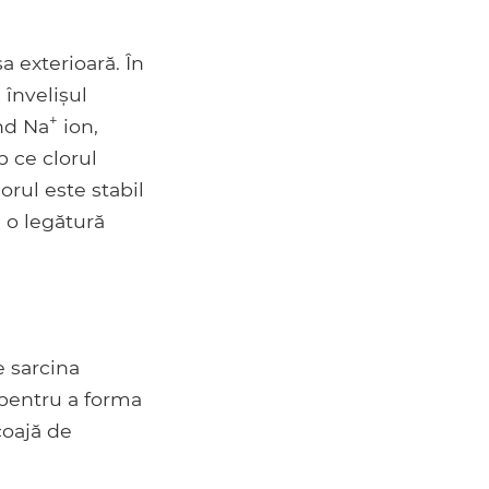
 exterioară. În
învelișul
+
ând Na
ion,
p ce clorul
orul este stabil
ă o legătură
e sarcina
 pentru a forma
coajă de