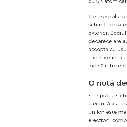
cu un atom care
De exemplu, un 
schimb, un atom
exterior. Sodiu
deoarece are ap
acceptă cu ușur
când are încă u
ionică între el
O notă de
S-ar putea să f
electrică a ace
un ion este mai
electroni compl