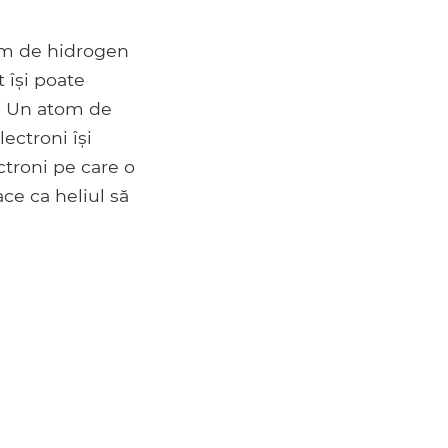
tom de hidrogen
 își poate
m. Un atom de
lectroni își
ctroni pe care o
ace ca heliul să