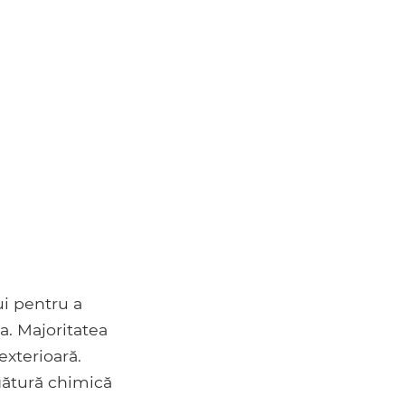
ui pentru a
a. Majoritatea
exterioară.
gătură chimică