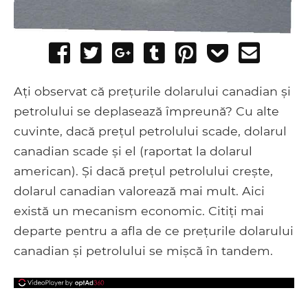
Share
Tweet
Share
Post
Pin
Add
Send
on
on
to
it
to
email
Facebook
Google+
Tumblr
Pocket
Ați observat că prețurile dolarului canadian și
petrolului se deplasează împreună? Cu alte
cuvinte, dacă prețul petrolului scade, dolarul
canadian scade și el (raportat la dolarul
american). Și dacă prețul petrolului crește,
dolarul canadian valorează mai mult. Aici
există un mecanism economic. Citiți mai
departe pentru a afla de ce prețurile dolarului
canadian și petrolului se mișcă în tandem.