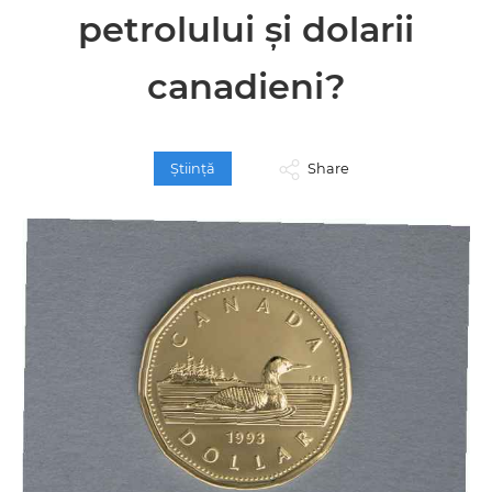
petrolului și dolarii
canadieni?
Ştiinţă
Share