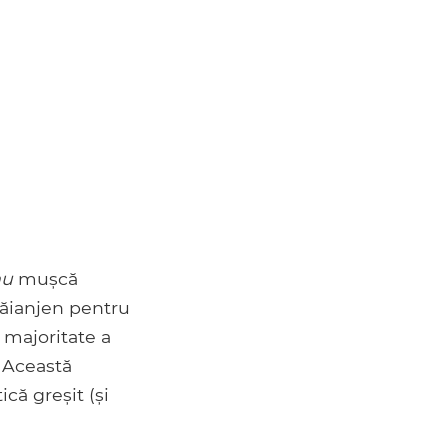
nu
mușcă
păianjen pentru
 majoritate a
. Această
că greșit (și