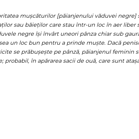
ritatea mușcăturilor [păianjenului văduvei negre] 
ților sau băieților care stau într-un loc în aer liber 
uvele negre își învârt uneori pânza chiar sub gaur
sea un loc bun pentru a prinde muște. Dacă penis
icite se prăbușește pe pânză, păianjenul feminin s
e; probabil, în apărarea sacii de ouă, care sunt ataș