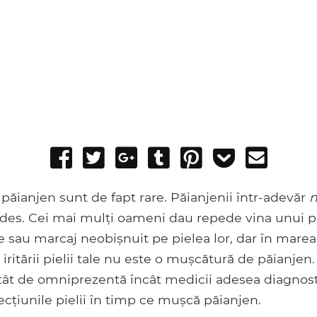
Share
Tweet
Share
Post
Pin
Add
Send
on
on
to
it
to
email
Facebook
Google+
Tumblr
Pocket
păianjen sunt de fapt rare. Păianjenii într-adevăr
 des. Cei mai mulți oameni dau repede vina unui 
e sau marcaj neobișnuit pe pielea lor, dar în marea
 iritării pielii tale nu este o mușcătură de păianjen
tât de omniprezentă încât medicii adesea diagnosti
ecțiunile pielii în timp ce mușcă păianjen.