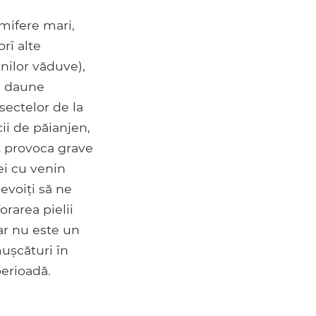
mifere mari,
rî alte
nilor văduve),
te daune
sectelor de la
ii de păianjen,
ot provoca grave
ei cu venin
evoiți să ne
rarea pielii
r nu este un
mușcături în
perioadă.