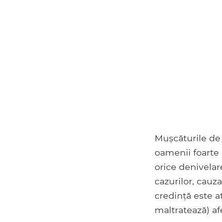
Mușcăturile de 
oamenii foarte
orice denivelar
cazurilor, cauza
credință este a
maltratează) af