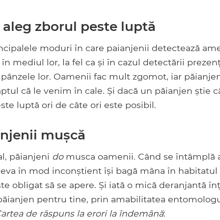
 aleg zborul peste luptă
ncipalele moduri în care paianjenii detectează ame
 în mediul lor, la fel ca și în cazul detectării prezen
ânzele lor. Oamenii fac mult zgomot, iar păianjen
ptul că le venim în cale. Și dacă un păianjen știe că
te luptă ori de câte ori este posibil.
njenii mușcă
l, păianjeni
do
musca oamenii. Când se întâmplă a
eva în mod inconștient își bagă mâna în habitatul
ste obligat să se apere. Și iată o mică deranjantă în
ăianjen pentru tine, prin amabilitatea entomologul
artea de răspuns la erori la îndemână
: