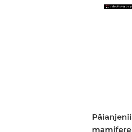
Păianjeni
mamifere