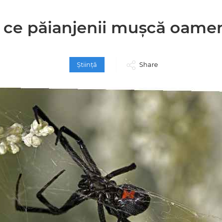
 ce păianjenii mușcă oamen
Ştiinţă
Share