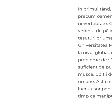
În primul rând,
precum oamenii
nevertebrate. C
veninul de păia
țesuturilor uma
Universitatea M
la nivel global
probleme de să
suficient de p
mușce. Colții d
umane. Asta nu
lucru ușor pent
timp ce manipul