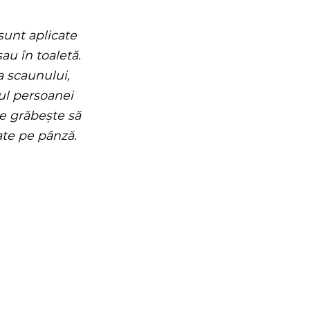
sunt aplicate
sau în toaletă.
a scaunului,
ul persoanei
e grăbește să
ate pe pânză.