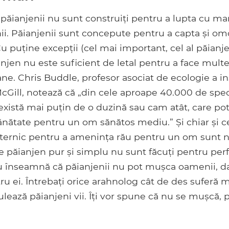
 păianjenii nu sunt construiți pentru a lupta cu ma
. Păianjenii sunt concepute pentru a capta și omo
u puține excepții (cel mai important, cel al păianje
njen nu este suficient de letal pentru a face mul
ne. Chris Buddle, profesor asociat de ecologie a in
cGill, notează că „din cele aproape 40.000 de spec
, există mai puțin de o duzină sau cam atât, care p
nătate pentru un om sănătos mediu.” Și chiar și c
uternic pentru a amenința rău pentru un om sunt n
e păianjen pur și simplu nu sunt făcuți pentru perfo
 înseamnă că păianjenii nu pot mușca oamenii, da
ru ei. Întrebați orice arahnolog cât de des suferă 
ează păianjeni vii. Îți vor spune că nu se mușcă, 