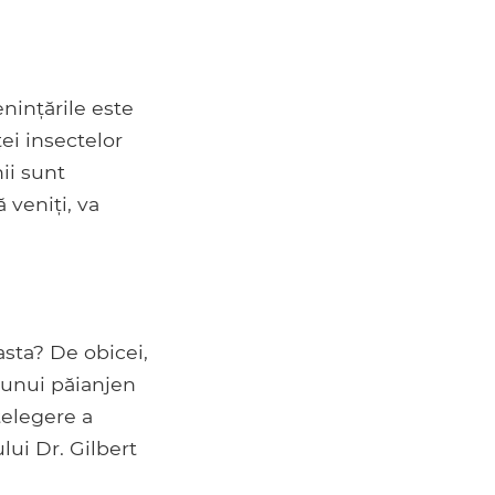
nințările este
ței insectelor
ii sunt
 veniți, va
sta? De obicei,
 unui păianjen
țelegere a
ui Dr. Gilbert