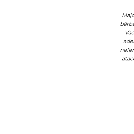
Majo
bărba
Văd
ade
nefer
atac