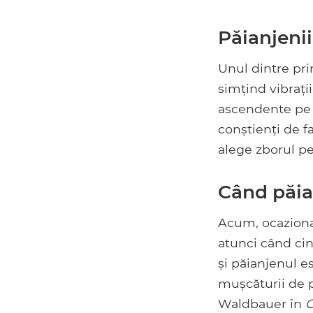
Păianjenii
Unul dintre pri
simțind vibrații
ascendente pe p
conștienți de fa
alege zborul pes
Când păia
Acum, ocaziona
atunci când cin
și păianjenul e
mușcăturii de p
Waldbauer în
C