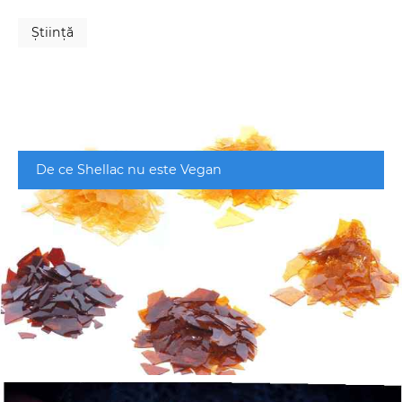
Ştiinţă
De ce Shellac nu este Vegan