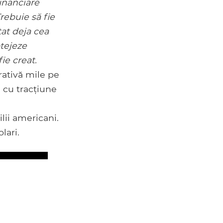
 financiare
rebuie să fie
tat deja cea
otejeze
ie creat.
rativă mile pe
 cu tracțiune
lii americani.
lari.