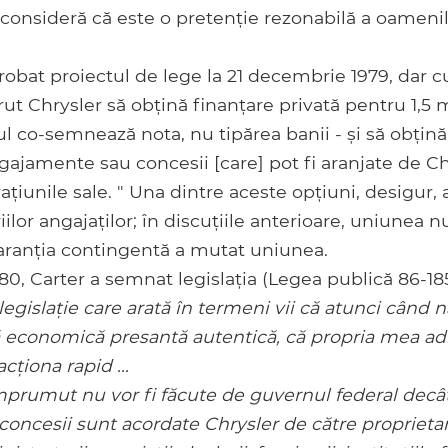
consideră că este o pretenție rezonabilă a oameni
obat proiectul de lege la 21 decembrie 1979, dar cu 
ut Chrysler să obțină finanțare privată pentru 1,5 
ul co-semnează nota, nu tipărea banii - și să obțină
ngajamente sau concesii [care] pot fi aranjate de C
țiunile sale. " Una dintre aceste opțiuni, desigur, a
ilor angajaților; în discuțiile anterioare, uniunea nu
garanția contingentă a mutat uniunea.
980, Carter a semnat legislația (Legea publică 86-185
legislație care arată în termeni vii că atunci când 
 economică presantă autentică, că propria mea adm
cționa rapid ...
mprumut nu vor fi făcute de guvernul federal decât
 concesii sunt acordate Chrysler de către proprietari