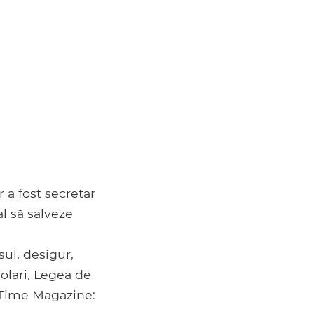
r a fost secretar
al să salveze
sul, desigur,
olari, Legea de
 Time Magazine: