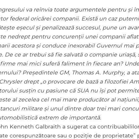
gresului va reînvia toate argumentele pentru și î
utor federal oricărei companii. Există un caz puterni
ătește eșecul și penalizează succesul, pune un avant
te nedrept pentru concurenții unei companii aflate
narii acestora și conduce inexorabil Guvernul mai 
e. De ce ar trebui să fie salvată o companie uriașă, s
firme mai mici suferă faliment în fiecare an? Unde
ernului? Președintele GM, Thomas A. Murphy, a ata
hrysler drept „o provocare de bază a filozofiei Amer
utorului susțin cu pasiune că SUA nu își pot permit
ste al zecelea cel mai mare producător al națiunii
tancuri militare și unul dintre doar trei mari concu
utomobilistică extrem de importantă.
n Kenneth Galbraith a sugerat ca contribuabililor 
ate corespunzătoare sau o poziție de proprietate”