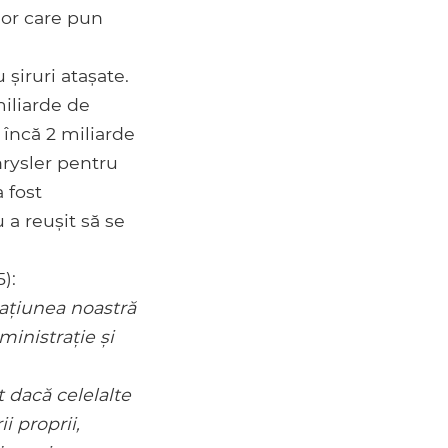
lor care pun
șiruri atașate.
miliarde de
 încă 2 miliarde
hrysler pentru
 fost
 a reușit să se
):
națiunea noastră
inistrație și
 dacă celelalte
i proprii,