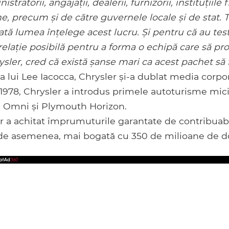
istratorii, angajații, dealerii, furnizorii, instituțiile
ne, precum și de către guvernele locale și de stat. T
ată lumea înțelege acest lucru. Și pentru că au tes
elație posibilă pentru a forma o echipă care să pr
ysler, cred că există șanse mari ca acest pachet să f
lui Lee Iacocca, Chrysler și-a dublat media corpo
 1978, Chrysler a introdus primele autoturisme mici
e Omni și Plymouth Horizon.
er a achitat împrumuturile garantate de contribuabi
 de asemenea, mai bogată cu 350 de milioane de do