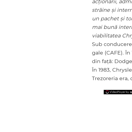
acționarii, admin
străine și inter
un pachet și to
mai bună interr
viabilitatea Chr
Sub conducerea 
gale (CAFE). În
din față: Dodg
În 1983, Chrysl
Trezoreria era,