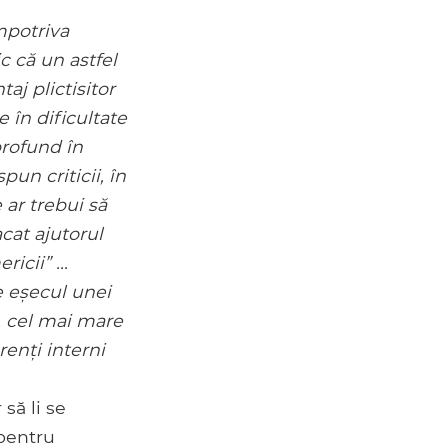
mpotriva
c că un astfel
aj plictisitor
 în dificultate
profund în
pun criticii, în
 ar trebui să
cat ajutorul
icii” ...
e eșecul unei
, cel mai mare
renți interni
să li se
 pentru