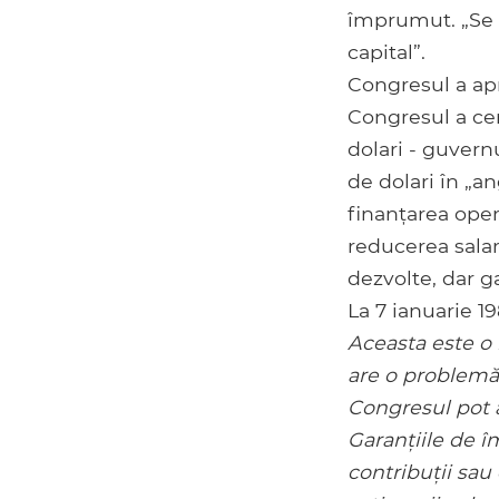
împrumut. „Se 
capital”.
Congresul a apr
Congresul a cer
dolari - guvern
de dolari în „a
finanțarea opera
reducerea salari
dezvolte, dar 
La 7 ianuarie 1
Aceasta este o 
are o problemă
Congresul pot a
Garanțiile de î
contribuții sau