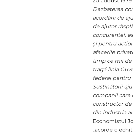
20 august 1979
Dezbaterea con
acordării de aj
de ajutor răspl
concurenței, es
și pentru acțio
afacerile privat
timp ce mii de 
tragă linia Guv
federal pentru C
Susținătorii aj
companii care e
constructor de 
din industria a
Economistul Joh
„acorde o echit