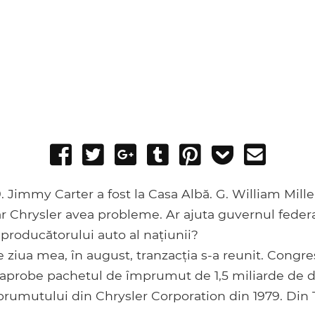
Share
Tweet
Share
Post
Pin
Add
Send
on
on
to
it
to
email
Facebook
Google+
Tumblr
Pocket
. Jimmy Carter a fost la Casa Albă. G. William Mille
 Iar Chrysler avea probleme. Ar ajuta guvernul feder
 producătorului auto al națiunii?
e ziua mea, în august, tranzacția s-a reunit. Congre
 aprobe pachetul de împrumut de 1,5 miliarde de d
prumutului din Chrysler Corporation din 1979. Din