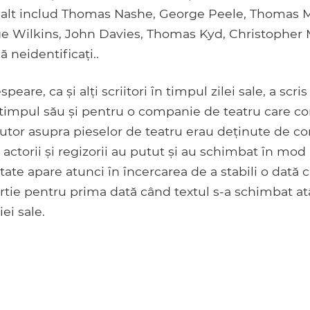
uilalt includ Thomas Nashe, George Peele, Thomas 
ge Wilkins, John Davies, Thomas Kyd, Christopher 
ă neidentificați..
peare, ca și alți scriitori în timpul zilei sale, a scr
 timpul său și pentru o companie de teatru care con
autor asupra pieselor de teatru erau deținute de 
ă actorii și regizorii au putut și au schimbat în mod 
tate apare atunci în încercarea de a stabili o dată 
rtie pentru prima dată când textul s-a schimbat at
ei sale.