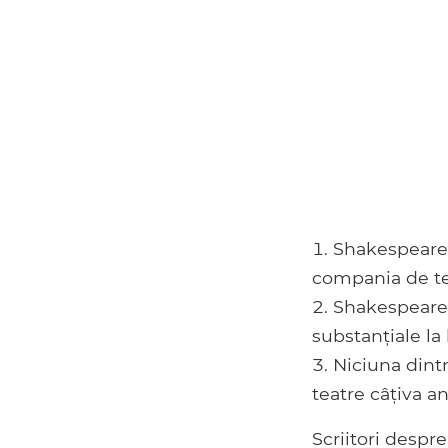
Shakespeare 
compania de te
Shakespeare 
substanțiale la l
Niciuna dintr
teatre câțiva an
Scriitori despr