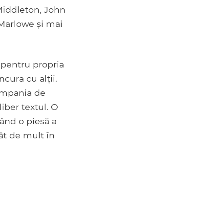
Middleton, John
Marlowe și mai
is pentru propria
cura cu alții.
compania de
liber textul. O
când o piesă a
ât de mult în