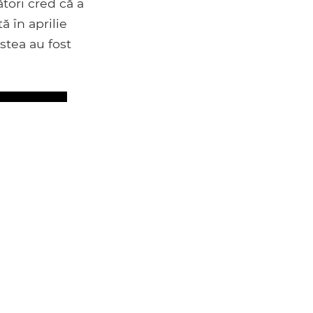
ători cred că a
ă în aprilie
estea au fost