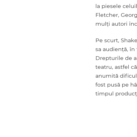
la piesele cel
Fletcher, Geor
mulți autori înc
Pe scurt, Shakes
sa audiență, în
Drepturile de 
teatru, astfel c
anumită dificul
fost pusă pe hâ
timpul producți