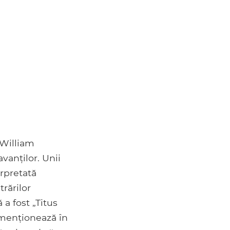
 William
vanților. Unii
erpretată
rărilor
 a fost „Titus
i menționează în