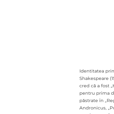
Identitatea pri
Shakespeare (15
cred că a fost „
pentru prima da
păstrate în „Reg
Andronicus, „Pu