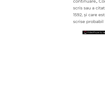
continuare„ Come
scris sau a cit
1592, și care es
scrise probabil 