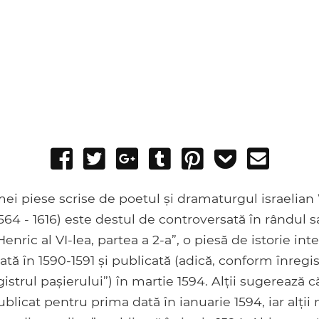
Share
Tweet
Share
Post
Pin
Add
Send
on
on
to
it
to
email
Facebook
Google+
Tumblr
Pocket
mei piese scrise de poetul și dramaturgul israelian
64 - 1616) este destul de controversată în rândul sa
Henric al VI-lea, partea a 2-a”, o piesă de istorie int
tă în 1590-1591 și publicată (adică, conform înregist
istrul pașierului”) în martie 1594. Alții sugerează că
blicat pentru prima dată în ianuarie 1594, iar alți