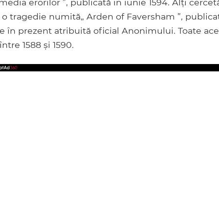
dia erorilor ”, publicată în iunie 1594. Alți cercet
at o tragedie numită„ Arden of Faversham ”, publicat
te în prezent atribuită oficial Anonimului. Toate ac
între 1588 și 1590.