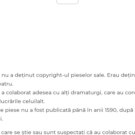
nu a deținut copyright-ul pieselor sale. Erau deți
atru.
a colaborat adesea cu alți dramaturgi, care au cont
ucrările celuilalt.
e piese nu a fost publicată până în anii 1590, după
i.
e care se știe sau sunt suspectați că au colaborat 