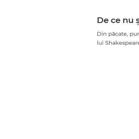
De ce nu 
Din păcate, pur
lui Shakespeare