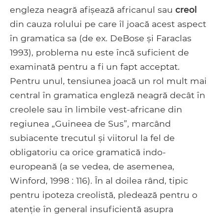
engleza neagră afișează africanul sau
creol
din cauza rolului pe care îl joacă acest aspect
în gramatica sa (de ex. DeBose și Faraclas
1993), problema nu este încă suficient de
examinată pentru a fi un fapt acceptat.
Pentru unul, tensiunea joacă un rol mult mai
central în gramatica engleză neagră decât în ​​
creolele sau în limbile vest-africane din
regiunea „Guineea de Sus”, marcând
subiacente trecutul și viitorul la fel de
obligatoriu ca orice gramatică indo-
europeană (a se vedea, de asemenea,
Winford, 1998 : 116). În al doilea rând, tipic
pentru ipoteza creolistă, pledează pentru o
atenție în general insuficientă asupra