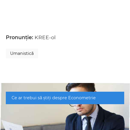
Pronunție:
KREE-ol
Umanistică
Ce ar trebui să știți despre Econometrie