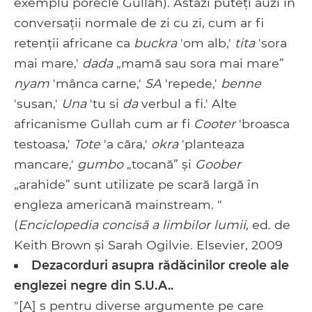
exemplu porecle Gullah). Astăzi puteți auzi în
conversații normale de zi cu zi, cum ar fi
retenții africane ca
buckra
'om alb,'
tita
'sora
mai mare,'
dada
„mamă sau sora mai mare”
nyam
'mânca carne,'
SA
'repede,'
benne
'susan,'
Una
'tu si
da
verbul a fi.' Alte
africanisme Gullah cum ar fi
Cooter
'broasca
testoasa,'
Tote
'a căra,'
okra
'planteaza
mancare,'
gumbo
„tocană” și
Goober
„arahide” sunt utilizate pe scară largă în
engleza americană mainstream. "
(
Enciclopedia concisă a limbilor lumii
, ed. de
Keith Brown și Sarah Ogilvie. Elsevier, 2009
Dezacorduri asupra rădăcinilor creole ale
englezei negre din S.U.A..
"[A] s pentru diverse argumente pe care