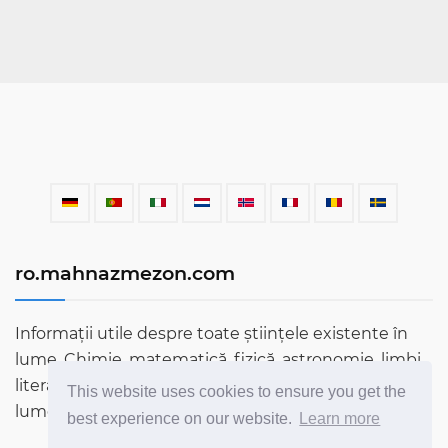
ro.mahnazmezon.com
Informații utile despre toate științele existente în
lume. Chimie, matematică, fizică, astronomie, limbi,
literatură și multe altele. Aflați mai multe despre
This website uses cookies to ensure you get the
lume prin blogul nostru!
best experience on our website.
Learn more