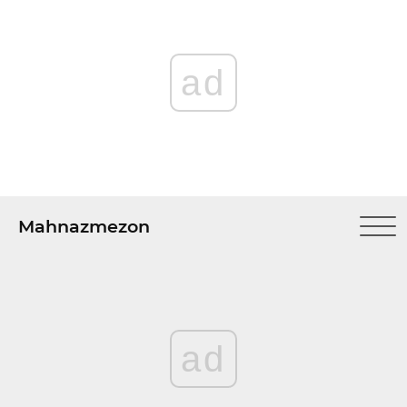
ad
Mahnazmezon
ad