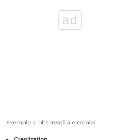
ad
Exemple și observații ale creolei
Creolization