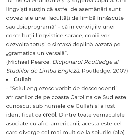
forme ca enunțurile și ștergerea copula. Unii
lingviști susțin că astfel de asemănări sunt
dovezi ale unei facultăți de limbă înnăscute
sau „bioprogramă” - că în condițiile unei
contribuții lingvistice sărace, copiii vor
dezvolta totuși o sintaxă deplină bazată pe
„gramatica universală”. "
(Michael Pearce,
Dicționarul Routledge al
Studiilor de Limba Engleză
. Routledge, 2007)
Gullah
- "Soiul englezesc vorbit de descendenții
africanilor de pe coasta Carolina de Sud este
cunoscut sub numele de Gullah și a fost
identificat ca
creol
. Dintre toate vernaculele
asociate cu afro-americanii, acesta este cel
care diverge cel mai mult de la soiurile (alb)