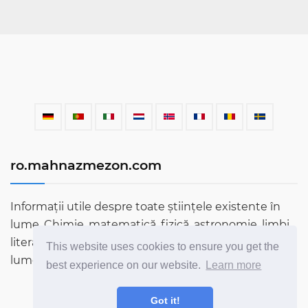
ro.mahnazmezon.com
Informații utile despre toate științele existente în
lume. Chimie, matematică, fizică, astronomie, limbi,
literatură și multe altele. Aflați mai multe despre
This website uses cookies to ensure you get the
lume prin blogul nostru!
best experience on our website.
Learn more
Got it!