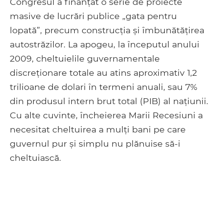
Congresul a finanțat o serie de proiecte
masive de lucrări publice „gata pentru
lopată”, precum construcția și îmbunătățirea
autostrăzilor. La apogeu, la începutul anului
2009, cheltuielile guvernamentale
discreționare totale au atins aproximativ 1,2
trilioane de dolari în termeni anuali, sau 7%
din produsul intern brut total (PIB) al națiunii.
Cu alte cuvinte, încheierea Marii Recesiuni a
necesitat cheltuirea a mulți bani pe care
guvernul pur și simplu nu plănuise să-i
cheltuiască.