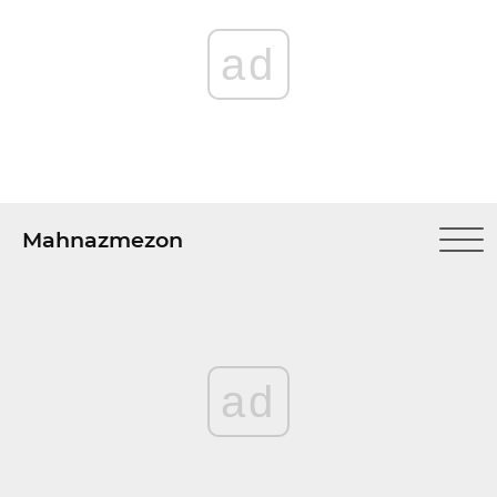
ad
Mahnazmezon
ad