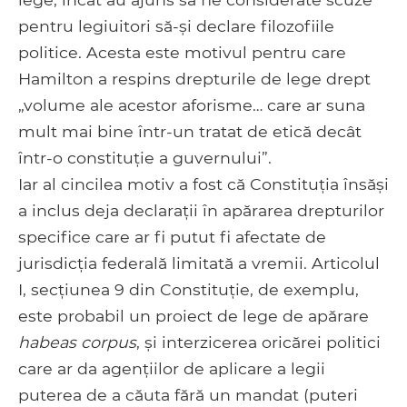
pentru legiuitori să-și declare filozofiile
politice. Acesta este motivul pentru care
Hamilton a respins drepturile de lege drept
„volume ale acestor aforisme… care ar suna
mult mai bine într-un tratat de etică decât
într-o constituție a guvernului”.
Iar al cincilea motiv a fost că Constituția însăși
a inclus deja declarații în apărarea drepturilor
specifice care ar fi putut fi afectate de
jurisdicția federală limitată a vremii. Articolul
I, secțiunea 9 din Constituție, de exemplu,
este probabil un proiect de lege de apărare
habeas corpus
, și interzicerea oricărei politici
care ar da agențiilor de aplicare a legii
puterea de a căuta fără un mandat (puteri