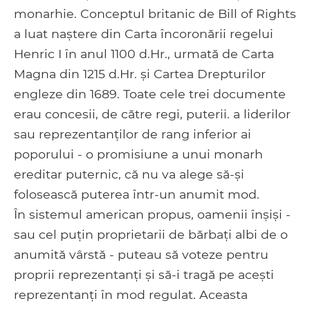
monarhie. Conceptul britanic de Bill of Rights
a luat naștere din Carta încoronării regelui
Henric I în anul 1100 d.Hr., urmată de Carta
Magna din 1215 d.Hr. și Cartea Drepturilor
engleze din 1689. Toate cele trei documente
erau concesii, de către regi, puterii. a liderilor
sau reprezentanților de rang inferior ai
poporului - o promisiune a unui monarh
ereditar puternic, că nu va alege să-și
folosească puterea într-un anumit mod.
În sistemul american propus, oamenii înșiși -
sau cel puțin proprietarii de bărbați albi de o
anumită vârstă - puteau să voteze pentru
proprii reprezentanți și să-i tragă pe acești
reprezentanți în mod regulat. Aceasta