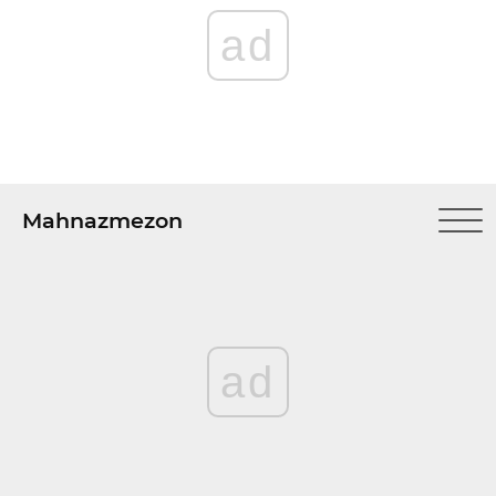
ad
Mahnazmezon
ad