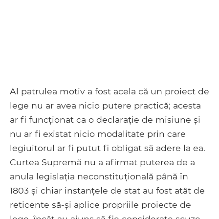
Al patrulea motiv a fost acela că un proiect de
lege nu ar avea nicio putere practică; acesta
ar fi funcționat ca o declarație de misiune și
nu ar fi existat nicio modalitate prin care
legiuitorul ar fi putut fi obligat să adere la ea.
Curtea Supremă nu a afirmat puterea de a
anula legislația neconstituțională până în
1803 și chiar instanțele de stat au fost atât de
reticente să-și aplice propriile proiecte de
lege, încât au ajuns să fie considerate scuze