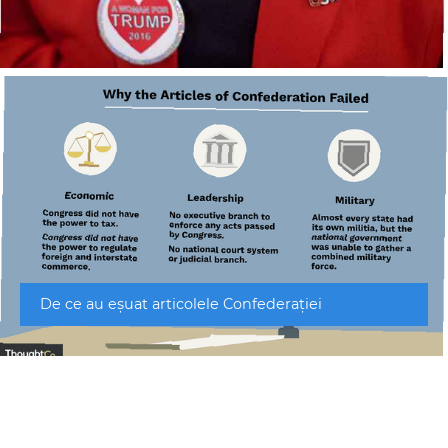
De ce au eșuat articolele Confederației