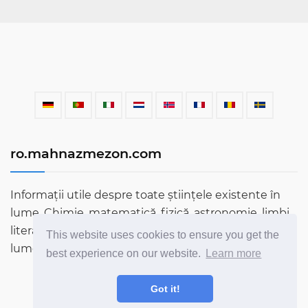
ro.mahnazmezon.com
Informații utile despre toate științele existente în
lume. Chimie, matematică, fizică, astronomie, limbi,
literatură și multe altele. Aflați mai multe despre
This website uses cookies to ensure you get the
lume prin blogul nostru!
best experience on our website.
Learn more
Got it!