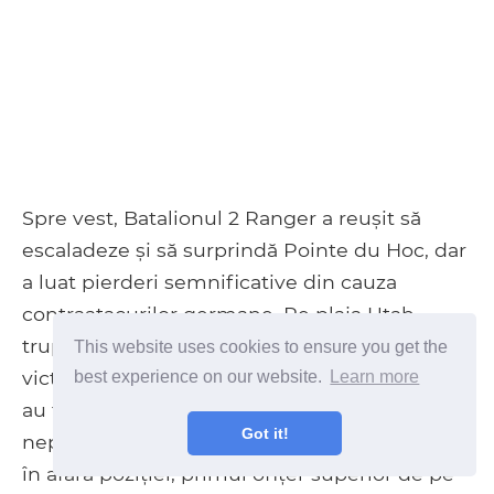
Spre vest, Batalionul 2 Ranger a reușit să
escaladeze și să surprindă Pointe du Hoc, dar
a luat pierderi semnificative din cauza
contraatacurilor germane. Pe plaja Utah,
trupele americane au suferit doar 197 de
This website uses cookies to ensure you get the
victime, cele mai ușoare din orice plajă, când
best experience on our website.
Learn more
au fost debarcate accidental într-un loc
Got it!
nepotrivit din cauza curenților puternici. Deși
în afara poziției, primul ofițer superior de pe