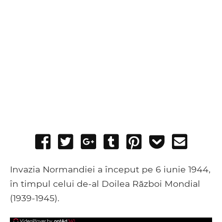
Share
Tweet
Share
Post
Pin
Add
Send
on
on
to
it
to
email
Facebook
Google+
Tumblr
Pocket
Invazia Normandiei a început pe 6 iunie 1944,
în timpul celui de-al Doilea Război Mondial
(1939-1945).