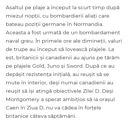
Asaltul pe plaje a început la scurt timp după
miezul nopții, cu bombardierii aliați care
bateau poziții germane în Normandia.
Aceasta a fost urmată de un bombardament
naval greu. În primele ore ale dimineții, valuri
de trupe au început să lovească plajele. La
est, britanicii și canadienii au ajuns pe tărâm
pe plajele Gold, Juno și Sword. După ce au
depășit rezistența inițială, au reușit să se
mute în interior, deși numai canadienii au
reușit să își atingă obiectivele Zilei D. Deși
Montgomery a sperat ambițios să ia orașul
Caen în Ziua D, nu va cădea în forțele
britanice câteva săptămâni.