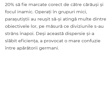
20% să fie marcate corect de către cărăuși și
focul inamic. Operați în grupuri mici,
parașutiștii au reușit să-și atingă multe dintre
obiectivele lor, pe măsură ce diviziunile s-au
strâns înapoi. Deși această dispersie și-a
slăbit eficiența, a provocat o mare confuzie
între apărătorii germani.