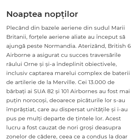
Noaptea nopților
Plecând din bazele aeriene din sudul Marii
Britanii, forțele aeriene aliate au început să
ajungă peste Normandia. Aterizând, British 6
Airborne a asigurat cu succes traversările
râului Orne și și-a îndeplinit obiectivele,
inclusiv captarea marelui complex de baterii
de artilerie de la Merville. Cei 13.000 de
bărbați ai SUA 82 și 101 Airbornes au fost mai
puțin norocoși, deoarece picăturile lor s-au
împrăștiat, care au dispersat unitățile și i-au
pus pe mulți departe de țintele lor. Acest
lucru a fost cauzat de nori groși deasupra
zonelor de cădere, ceea ce a condus la doar