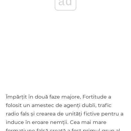
ad
Împărțit în două faze majore, Fortitude a
folosit un amestec de agenți dubli, trafic
radio fals și crearea de unități fictive pentru a
induce în eroare nemții. Cea mai mare
formațiune falsă creată a fost primul grup al