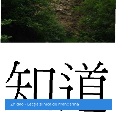
Zhidao - Lecția zilnică de mandarină