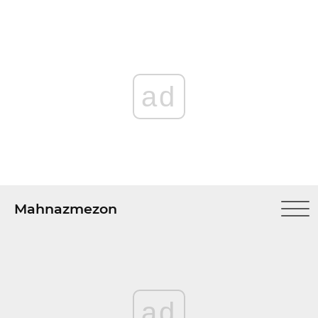
ad
Mahnazmezon
ad