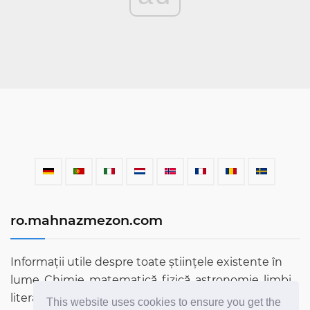
ro.mahnazmezon.com
Informații utile despre toate științele existente în
lume. Chimie, matematică, fizică, astronomie, limbi,
literatură și multe altele. Aflați mai multe despre
This website uses cookies to ensure you get the