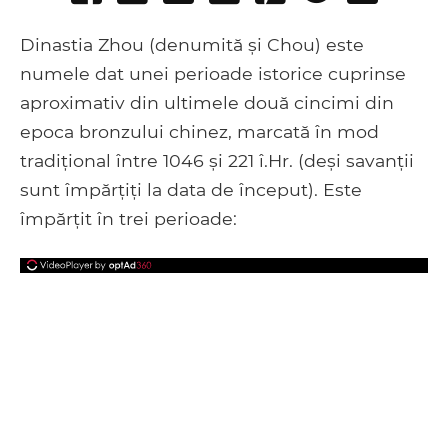
on
on
to
it
to
email
Facebook
Google+
Tumblr
Pocket
Dinastia Zhou (denumită și Chou) este
numele dat unei perioade istorice cuprinse
aproximativ din ultimele două cincimi din
epoca bronzului chinez, marcată în mod
tradițional între 1046 și 221 î.Hr. (deși savanții
sunt împărțiți la data de început). Este
împărțit în trei perioade: