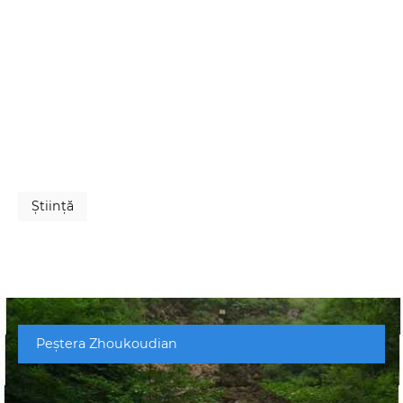
Ştiinţă
Peștera Zhoukoudian