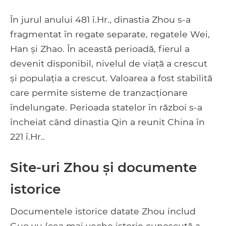
În jurul anului 481 î.Hr., dinastia Zhou s-a
fragmentat în regate separate, regatele Wei,
Han și Zhao. În această perioadă, fierul a
devenit disponibil, nivelul de viață a crescut
și populația a crescut. Valoarea a fost stabilită
care permite sisteme de tranzacționare
îndelungate. Perioada statelor în război s-a
încheiat când dinastia Qin a reunit China în
221 î.Hr..
Site-uri Zhou și documente
istorice
Documentele istorice datate Zhou includ
Guo yu (cea mai veche istorie cunoscută a