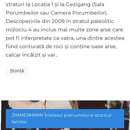
straturi la Locația 1 și la Gezigang (Sala
Porumbeilor sau Camera Porumbeilor).
Descoperirile din 2009 în stratul paleolitic
mijlociu 4 au inclus mai multe zone arse care
pot fi interpretate ca vatra, una dintre acestea
fiind conturată de roci și conține oase arse,
calcar încălzit și var..
Ştiinţă
ZIMMERMANN Înțelesul prenumelui și istoricul
familiei