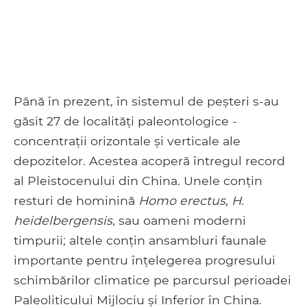
Până în prezent, în sistemul de peșteri s-au
găsit 27 de localități paleontologice -
concentrații orizontale și verticale ale
depozitelor. Acestea acoperă întregul record
al Pleistocenului din China. Unele conțin
resturi de hominină
Homo erectus, H.
heidelbergensis
, sau oameni moderni
timpurii; altele conțin ansambluri faunale
importante pentru înțelegerea progresului
schimbărilor climatice pe parcursul perioadei
Paleoliticului Mijlociu și Inferior în China.