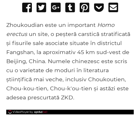
Share
Tweet
Share
Post
Pin
Add
Send
on
on
to
it
to
email
Facebook
Google+
Tumblr
Pocket
Zhoukoudian este un important
Homo
erectus
un site, o peșteră carstică stratificată
și fisurile sale asociate situate în districtul
Fangshan, la aproximativ 45 km sud-vest de
Beijing, China. Numele chinezesc este scris
cu o varietate de moduri în literatura
științifică mai veche, inclusiv Choukoutien,
Chou-kou-tien, Chou-k'ou-tien și astăzi este
adesea prescurtată ZKD.