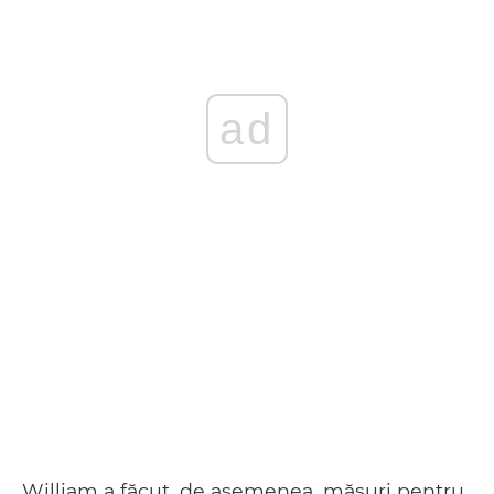
ad
William a făcut, de asemenea, măsuri pentru