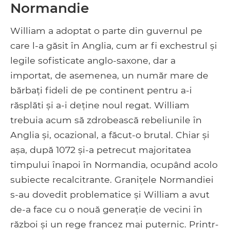
Normandie
William a adoptat o parte din guvernul pe
care l-a găsit în Anglia, cum ar fi exchestrul și
legile sofisticate anglo-saxone, dar a
importat, de asemenea, un număr mare de
bărbați fideli de pe continent pentru a-i
răsplăti și a-i deține noul regat. William
trebuia acum să zdrobească rebeliunile în
Anglia și, ocazional, a făcut-o brutal. Chiar și
așa, după 1072 și-a petrecut majoritatea
timpului înapoi în Normandia, ocupând acolo
subiecte recalcitrante. Granițele Normandiei
s-au dovedit problematice și William a avut
de-a face cu o nouă generație de vecini în
război și un rege francez mai puternic. Printr-