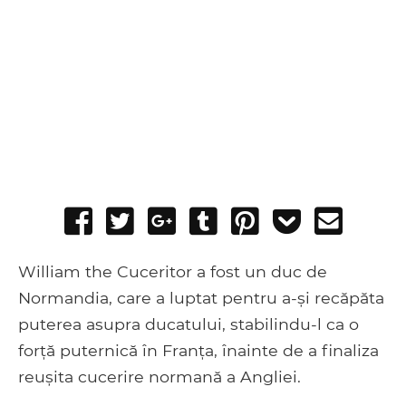
Share
Tweet
Share
Post
Pin
Add
Send
on
on
to
it
to
email
Facebook
Google+
Tumblr
Pocket
William the Cuceritor a fost un duc de
Normandia, care a luptat pentru a-și recăpăta
puterea asupra ducatului, stabilindu-l ca o
forță puternică în Franța, înainte de a finaliza
reușita cucerire normană a Angliei.