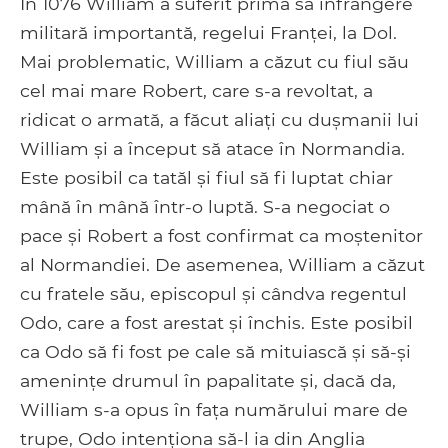
În 1076 William a suferit prima sa înfrângere
militară importantă, regelui Franței, la Dol.
Mai problematic, William a căzut cu fiul său
cel mai mare Robert, care s-a revoltat, a
ridicat o armată, a făcut aliați cu dușmanii lui
William și a început să atace în Normandia.
Este posibil ca tatăl și fiul să fi luptat chiar
mână în mână într-o luptă. S-a negociat o
pace și Robert a fost confirmat ca moștenitor
al Normandiei. De asemenea, William a căzut
cu fratele său, episcopul și cândva regentul
Odo, care a fost arestat și închis. Este posibil
ca Odo să fi fost pe cale să mituiască și să-și
amenințe drumul în papalitate și, dacă da,
William s-a opus în fața numărului mare de
trupe, Odo intenționa să-l ia din Anglia