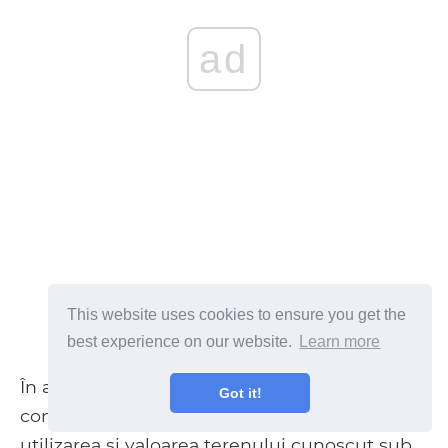
ad
This website uses cookies to ensure you get the
best experience on our website.
Learn more
În anii următori ai domniei sale, William a
Got it!
comandat în Anglia un sondaj privind
utilizarea și valoarea terenului cunoscut sub