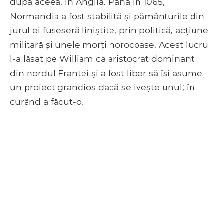
după aceea, în Anglia. Până în 1065,
Normandia a fost stabilită și pământurile din
jurul ei fuseseră liniștite, prin politică, acțiune
militară și unele morți norocoase. Acest lucru
l-a lăsat pe William ca aristocrat dominant
din nordul Franței și a fost liber să își asume
un proiect grandios dacă se ivește unul; în
curând a făcut-o.