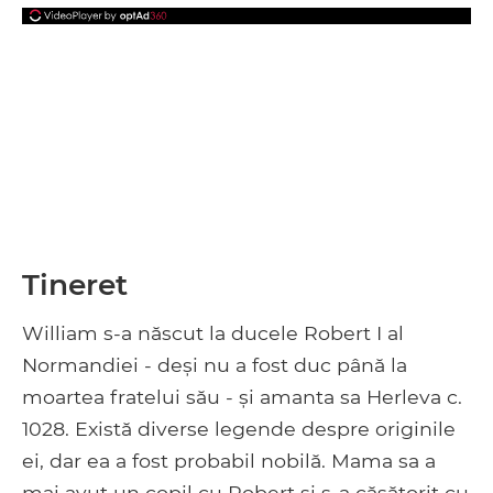
Tineret
William s-a născut la ducele Robert I al
Normandiei - deși nu a fost duc până la
moartea fratelui său - și amanta sa Herleva c.
1028. Există diverse legende despre originile
ei, dar ea a fost probabil nobilă. Mama sa a
mai avut un copil cu Robert și s-a căsătorit cu