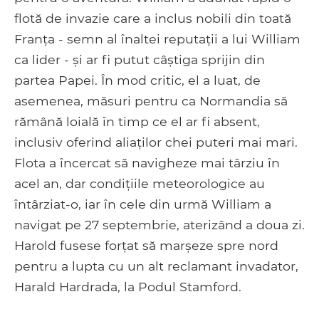
flotă de invazie care a inclus nobili din toată
Franța - semn al înaltei reputații a lui William
ca lider - și ar fi putut câștiga sprijin din
partea Papei. În mod critic, el a luat, de
asemenea, măsuri pentru ca Normandia să
rămână loială în timp ce el ar fi absent,
inclusiv oferind aliaților chei puteri mai mari.
Flota a încercat să navigheze mai târziu în
acel an, dar condițiile meteorologice au
întârziat-o, iar în cele din urmă William a
navigat pe 27 septembrie, aterizând a doua zi.
Harold fusese forțat să marșeze spre nord
pentru a lupta cu un alt reclamant invadator,
Harald Hardrada, la Podul Stamford.