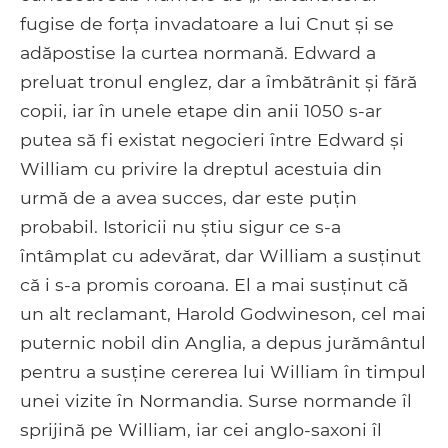
fugise de forța invadatoare a lui Cnut și se
adăpostise la curtea normană. Edward a
preluat tronul englez, dar a îmbătrânit și fără
copii, iar în unele etape din anii 1050 s-ar
putea să fi existat negocieri între Edward și
William cu privire la dreptul acestuia din
urmă de a avea succes, dar este puțin
probabil. Istoricii nu știu sigur ce s-a
întâmplat cu adevărat, dar William a susținut
că i s-a promis coroana. El a mai susținut că
un alt reclamant, Harold Godwineson, cel mai
puternic nobil din Anglia, a depus jurământul
pentru a susține cererea lui William în timpul
unei vizite în Normandia. Surse normande îl
sprijină pe William, iar cei anglo-saxoni îl