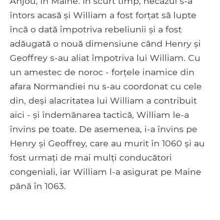
Anjou, în Maine. În scurt timp, necazul s-a
întors acasă și William a fost forțat să lupte
încă o dată împotriva rebeliunii și a fost
adăugată o nouă dimensiune când Henry și
Geoffrey s-au aliat împotriva lui William. Cu
un amestec de noroc - forțele inamice din
afara Normandiei nu s-au coordonat cu cele
din, deși alacritatea lui William a contribuit
aici - și îndemânarea tactică, William le-a
învins pe toate. De asemenea, i-a învins pe
Henry și Geoffrey, care au murit în 1060 și au
fost urmați de mai mulți conducători
congeniali, iar William l-a asigurat pe Maine
până în 1063.